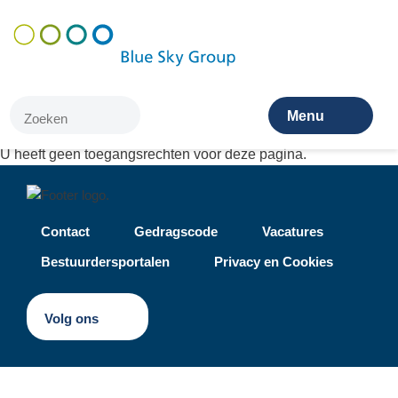
Overslaan
en
naar
de
inhoud
Menu
gaan
U heeft geen toegangsrechten voor deze pagina.
Voet
Contact
Gedragscode
Vacatures
Bestuurdersportalen
Privacy en Cookies
Volg ons